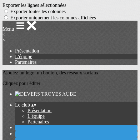
Exporter les lignes sélectionnées
Exporter toutes les colonnes
Exporter uniquement les colonnes affichées
Menu
<
>
Présentation
L'équipe
Partenaires
Ajoutez un logo, un bouton, des réseaux sociaux
Cliquez pour éditer
Le club
▴
▾
Présentation
L'équipe
Partenaires